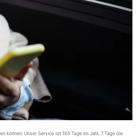
en können. Unser Service ist 365 Tage im Jahr, 7 Tage die